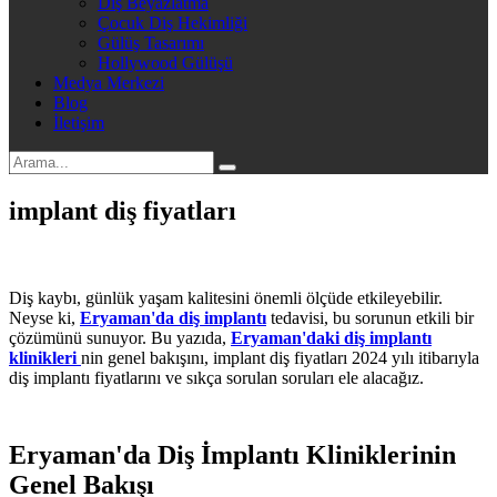
Diş Beyazlatma
Çocuk Diş Hekimliği
Gülüş Tasarımı
Hollywood Gülüşü
Medya Merkezi
Blog
İletişim
implant diş fiyatları
Diş kaybı, günlük yaşam kalitesini önemli ölçüde etkileyebilir.
Neyse ki,
Eryaman'da diş implantı
tedavisi, bu sorunun etkili bir
çözümünü sunuyor. Bu yazıda,
Eryaman'daki diş implantı
klinikleri
nin genel bakışını, implant diş fiyatları 2024 yılı itibarıyla
diş implantı fiyatlarını ve sıkça sorulan soruları ele alacağız.
Eryaman'da Diş İmplantı Kliniklerinin
Genel Bakışı