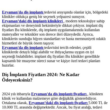
Eryaman'da diş implantı
tedavisi arayışında olanlar için, bölgedeki
klinikler oldukça geniş bir seçenek yelpazesi sunuyor.
Eryaman’daki diş implantı klinikleri
, modern teknolojiye sahip
ekipmanları ve deneyimli hekimleriyle dikkat çekiyor. implant diş
fiyatları Bu kliniklerde, diş implantı uygulamalarında kullanılan
materyaller ve teknikler son derece ileri düzeydedir. Ayrıca,
kliniklerin sunduğu hijyen standartları ve hasta memnuniyeti odaklı
hizmetleri de büyük önem taşıyor.
Eryaman'da diş implantı
tedavisini tercih edenler, çeşitli
kliniklerde detaylı bilgi alabilir ve ihtiyaçlarına uygun en iyi
seçeneği bulabilirler. implant diş fiyatları Bu klinikler genellikle
kapsamlı bir muayene süreci sunar ve kişiye özel tedavi planları
hazırlar.
Diş İmplantı Fiyatları 2024: Ne Kadar
Ödeyeceksiniz?
2024 yılı itibarıyla
Eryaman'da diş implantı fiyatları
, klinikten
klinik ve kullanılan malzemeye göre değişiklik gösterebiliyor.
Ortalama olarak,
Eryaman’daki diş implantı fiyatları
5.000 TL ile
10.000 TL arasında değişmektedir. Ancak, bu fiyat aralığı, tedavi