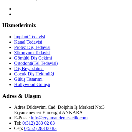
Hizmetlerimiz
İmplant Tedavisi
Kanal Tedavisi
Protez Diş Tedavisi
Zikonyum Tedavisi
Gömülü Diş Çekimi
Ortodonti(Tel Tedavisi)
Diş Beyazlatma
Çocuk Diş Hekimliği
Gülüş Tasarımı
Hollywood Gülüşü
Adres & Ulaşım
Adres:
Dildevrimi Cad. Dolphin İş Merkezi No:3
Eryamanevleri Etimesgut ANKARA
E-Posta:
info@eryamandentestetik.com
Tel:
0(312) 283 02 83
Cep:
0(552) 283 00 83