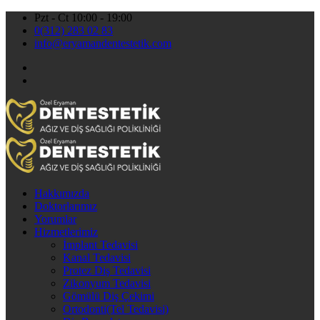
Pzt - Ct 10:00 - 19:00
0(312) 283 02 83
info@eryamandentestetik.com
Hakkımızda
Doktorlarımız
Yorumlar
Hizmetlerimiz
İmplant Tedavisi
Kanal Tedavisi
Protez Diş Tedavisi
Zikonyum Tedavisi
Gömülü Diş Çekimi
Ortodonti(Tel Tedavisi)