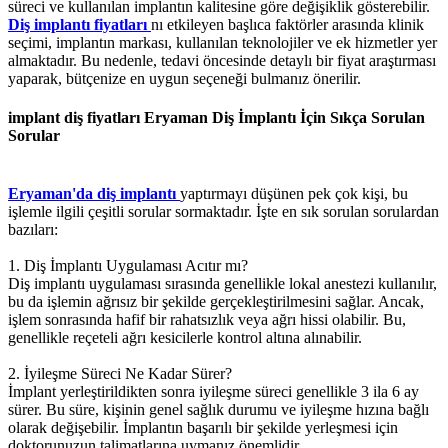
süreci ve kullanılan implantın kalitesine göre değişiklik gösterebilir.
Diş implantı fiyatları
nı etkileyen başlıca faktörler arasında klinik
seçimi, implantın markası, kullanılan teknolojiler ve ek hizmetler yer
almaktadır. Bu nedenle, tedavi öncesinde detaylı bir fiyat araştırması
yaparak, bütçenize en uygun seçeneği bulmanız önerilir.
implant diş fiyatları Eryaman Diş İmplantı İçin Sıkça Sorulan
Sorular
Eryaman'da diş implantı
yaptırmayı düşünen pek çok kişi, bu
işlemle ilgili çeşitli sorular sormaktadır. İşte en sık sorulan sorulardan
bazıları:
1. Diş İmplantı Uygulaması Acıtır mı?
Diş implantı uygulaması sırasında genellikle lokal anestezi kullanılır,
bu da işlemin ağrısız bir şekilde gerçekleştirilmesini sağlar. Ancak,
işlem sonrasında hafif bir rahatsızlık veya ağrı hissi olabilir. Bu,
genellikle reçeteli ağrı kesicilerle kontrol altına alınabilir.
2. İyileşme Süreci Ne Kadar Sürer?
İmplant yerleştirildikten sonra iyileşme süreci genellikle 3 ila 6 ay
sürer. Bu süre, kişinin genel sağlık durumu ve iyileşme hızına bağlı
olarak değişebilir. İmplantın başarılı bir şekilde yerleşmesi için
doktorunuzun talimatlarına uymanız önemlidir.