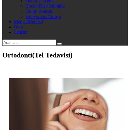
Diş Beyazlatma
Çocuk Diş Hekimliği
Gülüş Tasarımı
Hollywood Gülüşü
Medya Merkezi
Blog
İletişim
Ortodonti(Tel Tedavisi)