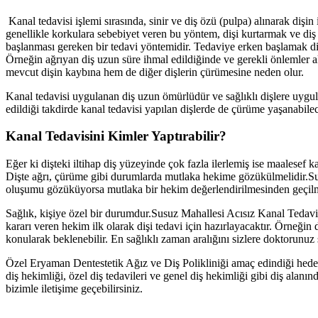
Kanal tedavisi işlemi sırasında, sinir ve diş özü (pulpa) alınarak diş
genellikle korkulara sebebiyet veren bu yöntem, dişi kurtarmak ve diş 
başlanması gereken bir tedavi yöntemidir. Tedaviye erken başlamak di
Örneğin ağrıyan diş uzun süre ihmal edildiğinde ve gerekli önlemler 
mevcut dişin kaybına hem de diğer dişlerin çürümesine neden olur.
Kanal tedavisi uygulanan diş uzun ömürlüdür ve sağlıklı dişlere uygu
edildiği takdirde kanal tedavisi yapılan dişlerde de çürüme yaşanabil
Kanal Tedavisini Kimler Yaptırabilir?
Eğer ki dişteki iltihap diş yüzeyinde çok fazla ilerlemiş ise maalesef k
Dişte ağrı, çürüme gibi durumlarda mutlaka hekime gözükülmelidir.Sus
oluşumu gözüküyorsa mutlaka bir hekim değerlendirilmesinden geçilme
Sağlık, kişiye özel bir durumdur.Susuz Mahallesi Acısız Kanal Tedavi
kararı veren hekim ilk olarak dişi tedavi için hazırlayacaktır. Örneğin 
konularak beklenebilir. En sağlıklı zaman aralığını sizlere doktorunuz
Özel Eryaman Dentestetik Ağız ve Diş Polikliniği amaç edindiği hedefl
diş hekimliği, özel diş tedavileri ve genel diş hekimliği gibi diş alan
bizimle iletişime geçebilirsiniz.