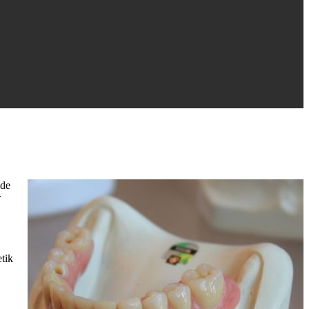
nde
r
tik