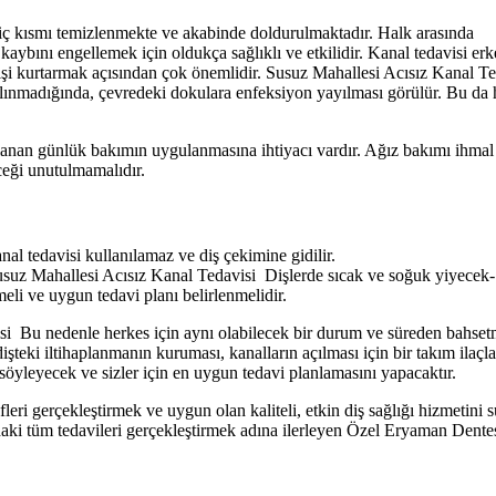
in iç kısmı temizlenmekte ve akabinde doldurulmaktadır. Halk arasında
kaybını engellemek için oldukça sağlıklı ve etkilidir. Kanal tedavisi er
şi kurtarmak açısından çok önemlidir. Susuz Mahallesi Acısız Kanal Te
alınmadığında, çevredeki dokulara enfeksiyon yayılması görülür. Bu da
lanan günlük bakımın uygulanmasına ihtiyacı vardır. Ağız bakımı ihmal
eceği unutulmamalıdır.
anal tedavisi kullanılamaz ve diş çekimine gidilir.
uz Mahallesi Acısız Kanal Tedavisi Dişlerde sıcak ve soğuk yiyecek- iç
li ve uygun tedavi planı belirlenmelidir.
si Bu nedenle herkes için aynı olabilecek bir durum ve süreden bahsetm
dişteki iltihaplanmanın kuruması, kanalların açılması için bir takım ilaçl
 söyleyecek ve sizler için en uygun tedavi planlamasını yapacaktır.
eri gerçekleştirmek ve uygun olan kaliteli, etkin diş sağlığı hizmetini
ındaki tüm tedavileri gerçekleştirmek adına ilerleyen Özel Eryaman Dente