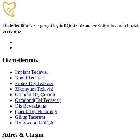
Hedeflediğimiz ve gerçekleştirdiğimiz hizmetler doğrultusunda hastala
veriyoruz.
Hizmetlerimiz
İmplant Tedavisi
Kanal Tedavisi
Protez Diş Tedavisi
Zikonyum Tedavisi
Gömülü Diş Çekimi
Ortodonti(Tel Tedavisi)
Diş Beyazlatma
Çocuk Diş Hekimliği
Gülüş Tasarımı
Hollywood Gülüşü
Adres & Ulaşım