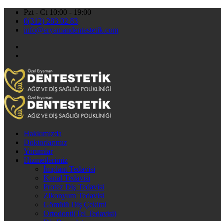
Pzt - Ct 10:00 - 19:00
0(312) 283 02 83
info@eryamandentestetik.com
Hakkımızda
Doktorlarımız
Yorumlar
Hizmetlerimiz
İmplant Tedavisi
Kanal Tedavisi
Protez Diş Tedavisi
Zikonyum Tedavisi
Gömülü Diş Çekimi
Ortodonti(Tel Tedavisi)