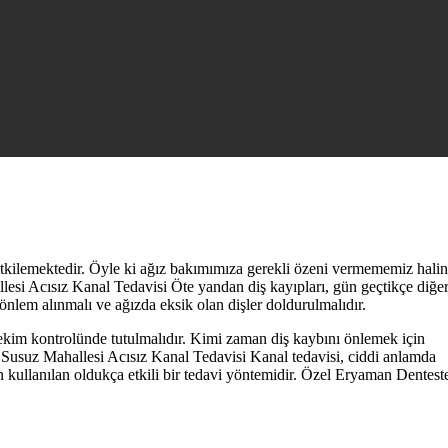
 etkilemektedir. Öyle ki ağız bakımımıza gerekli özeni vermememiz hali
esi Acısız Kanal Tedavisi Öte yandan diş kayıpları, gün geçtikçe diğe
önlem alınmalı ve ağızda eksik olan dişler doldurulmalıdır.
ekim kontrolünde tutulmalıdır. Kimi zaman diş kaybını önlemek için
ir. Susuz Mahallesi Acısız Kanal Tedavisi Kanal tedavisi, ciddi anlamda
 kullanılan oldukça etkili bir tedavi yöntemidir. Özel Eryaman Denteste