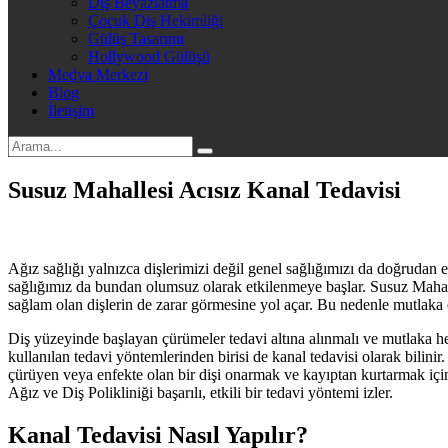
Diş Beyazlatma
Çocuk Diş Hekimliği
Gülüş Tasarımı
Hollywood Gülüşü
Medya Merkezi
Blog
İletişim
Susuz Mahallesi Acısız Kanal Tedavisi
Ağız sağlığı yalnızca dişlerimizi değil genel sağlığımızı da doğrudan
sağlığımız da bundan olumsuz olarak etkilenmeye başlar. Susuz Mahall
sağlam olan dişlerin de zarar görmesine yol açar. Bu nedenle mutlaka 
Diş yüzeyinde başlayan çürümeler tedavi altına alınmalı ve mutlaka h
kullanılan tedavi yöntemlerinden birisi de kanal tedavisi olarak bilin
çürüyen veya enfekte olan bir dişi onarmak ve kayıptan kurtarmak için
Ağız ve Diş Polikliniği başarılı, etkili bir tedavi yöntemi izler.
Kanal Tedavisi Nasıl Yapılır?