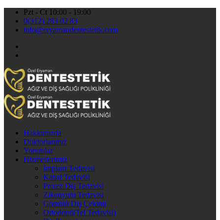
Pzt - Ct 10:00 - 19:00
0(312) 283 02 83
info@eryamandentestetik.com
Hakkımızda
Doktorlarımız
Yorumlar
Hizmetlerimiz
İmplant Tedavisi
Kanal Tedavisi
Protez Diş Tedavisi
Zikonyum Tedavisi
Gömülü Diş Çekimi
Ortodonti(Tel Tedavisi)