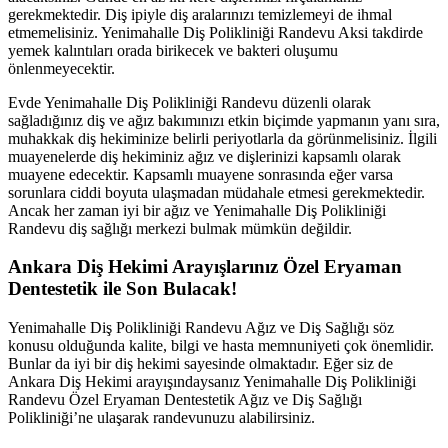
gerekmektedir. Diş ipiyle diş aralarınızı temizlemeyi de ihmal
etmemelisiniz. Yenimahalle Diş Polikliniği Randevu Aksi takdirde
yemek kalıntıları orada birikecek ve bakteri oluşumu
önlenmeyecektir.
Evde Yenimahalle Diş Polikliniği Randevu düzenli olarak
sağladığınız diş ve ağız bakımınızı etkin biçimde yapmanın yanı sıra,
muhakkak diş hekiminize belirli periyotlarla da görünmelisiniz. İlgili
muayenelerde diş hekiminiz ağız ve dişlerinizi kapsamlı olarak
muayene edecektir. Kapsamlı muayene sonrasında eğer varsa
sorunlara ciddi boyuta ulaşmadan müdahale etmesi gerekmektedir.
Ancak her zaman iyi bir ağız ve Yenimahalle Diş Polikliniği
Randevu diş sağlığı merkezi bulmak mümkün değildir.
Ankara Diş Hekimi Arayışlarınız Özel Eryaman
Dentestetik ile Son Bulacak!
Yenimahalle Diş Polikliniği Randevu Ağız ve Diş Sağlığı söz
konusu olduğunda kalite, bilgi ve hasta memnuniyeti çok önemlidir.
Bunlar da iyi bir diş hekimi sayesinde olmaktadır. Eğer siz de
Ankara Diş Hekimi arayışındaysanız Yenimahalle Diş Polikliniği
Randevu Özel Eryaman Dentestetik Ağız ve Diş Sağlığı
Polikliniği’ne ulaşarak randevunuzu alabilirsiniz.