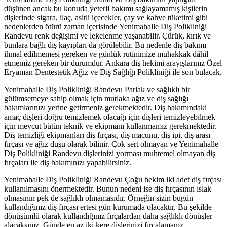
düşünen ancak bu konuda yeterli bakımı sağlayamamış kişilerin
dişlerinde sigara, ilaç, asitli içecekler, çay ve kahve tüketimi gibi
nedenlerden ötürü zaman içerisinde Yenimahalle Diş Polikliniği
Randevu renk değişimi ve lekelenme yaşanabilir. Çürük, kırık ve
bunlara bağlı diş kayıpları da görülebilir. Bu nedenle diş bakımı
ihmal edilmemesi gereken ve günlük rutinimize muhakkak dâhil
etmemiz gereken bir durumdur. Ankara diş hekimi arayışlarınız Özel
Eryaman Dentestetik Ağız ve Diş Sağlığı Polikliniği ile son bulacak.
Yenimahalle Diş Polikliniği Randevu Parlak ve sağlıklı bir
gülümsemeye sahip olmak için mutlaka ağız ve diş sağlığı
bakımlarınızı yerine getirmeniz gerekmektedir. Diş bakımındaki
amaç dişleri doğru temizlemek olacağı için dişleri temizleyebilmek
için mevcut bütün teknik ve ekipmanı kullanmamız gerekmektedir.
Diş temizliği ekipmanları diş fırçası, diş macunu, diş ipi, diş arası
fırçası ve ağız duşu olarak bilinir. Çok sert olmayan ve Yenimahalle
Diş Polikliniği Randevu dişlerinizi yorması muhtemel olmayan diş
fırçaları ile diş bakımınızı yapabilirsiniz.
Yenimahalle Diş Polikliniği Randevu Çoğu hekim iki adet diş fırçası
kullanılmasını önermektedir. Bunun nedeni ise diş fırçasının ıslak
olmasının pek de sağlıklı olmamasıdır. Örneğin sizin bugün
kullandığınız diş fırçası ertesi gün kurumada olacaktır. Bu şekilde
dönüşümlü olarak kullandığınız fırçalardan daha sağlıklı dönüşler
alacaksınız. Günde en az iki kere dişlerinizi fırçalamanız