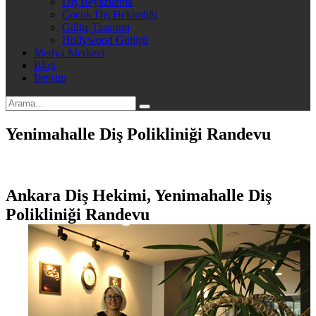
Diş Beyazlatma
Çocuk Diş Hekimliği
Gülüş Tasarımı
Hollywood Gülüşü
Medya Merkezi
Blog
İletişim
Yenimahalle Diş Polikliniği Randevu
Ankara Diş Hekimi, Yenimahalle Diş
Polikliniği Randevu